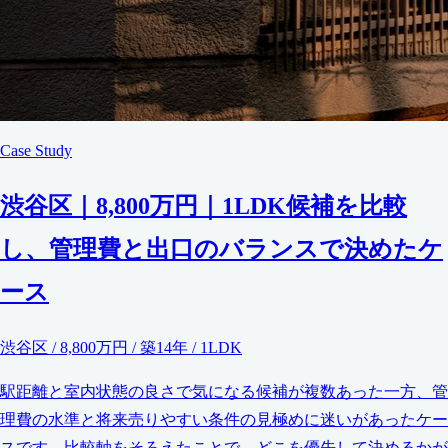
Case Study
渋谷区｜8,800万円｜1LDK候補を比較
し、管理費と出口のバランスで決めたケ
ース
渋谷区 / 8,800万円 / 築14年 / 1LDK
駅距離と室内状態の良さで気になる候補が複数あった一方、管
理費の水準と将来売りやすい条件の見極めに迷いがあったケー
スです。比較軸をそろえたことで、どこを優先して決めるかが