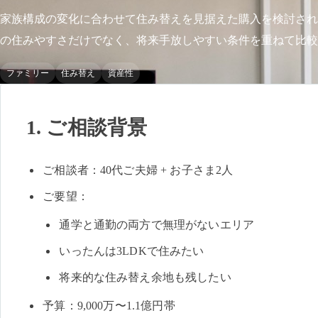
家族構成の変化に合わせて住み替えを見据えた購入を検討され
の住みやすさだけでなく、将来手放しやすい条件を重ねて比較
ファミリー
住み替え
資産性
1. ご相談背景
ご相談者：40代ご夫婦 + お子さま2人
ご要望：
通学と通勤の両方で無理がないエリア
いったんは3LDKで住みたい
将来的な住み替え余地も残したい
予算：9,000万〜1.1億円帯