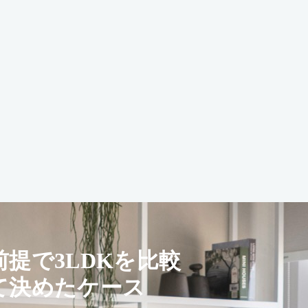
前提で3LDKを比較
て決めたケース