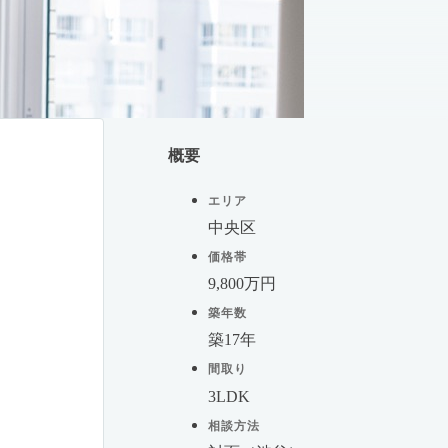
概要
エリア
中央区
価格帯
9,800万円
築年数
築17年
間取り
3LDK
相談方法