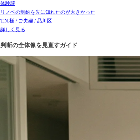
体験談
リノベの制約を先に知れたのが大きかった
T.N.様 / ご夫婦 / 品川区
詳しく見る
判断の全体像を見直すガイド