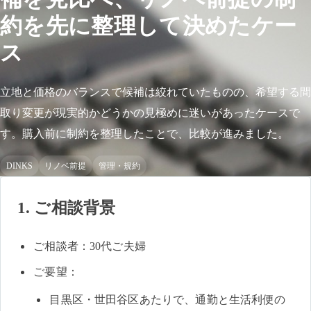
約を先に整理して決めたケー
ス
立地と価格のバランスで候補は絞れていたものの、希望する間
取り変更が現実的かどうかの見極めに迷いがあったケースで
す。購入前に制約を整理したことで、比較が進みました。
DINKS
リノベ前提
管理・規約
1. ご相談背景
ご相談者：30代ご夫婦
ご要望：
目黒区・世田谷区あたりで、通勤と生活利便の