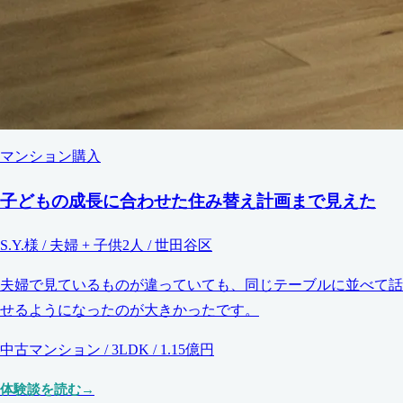
マンション購入
子どもの成長に合わせた住み替え計画まで見えた
S.Y.様 / 夫婦 + 子供2人 / 世田谷区
夫婦で見ているものが違っていても、同じテーブルに並べて話
せるようになったのが大きかったです。
中古マンション / 3LDK / 1.15億円
体験談を読む