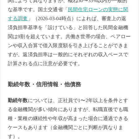
関によって異なりますが、概ね30〜35%以内が一般的
な基準です。国土交通省「
民間住宅ローンの実態に関
する調査
」（2026-03-04時点）によれば、審査上の返
済負担率基準を「設けている」と回答した民間金融機
関は9割を超えています。共働き世帯の場合、ペアロー
ンや収入合算で借入限度額を引き上げることができま
すが、返済負担率は一般的にそれぞれの収入ベースで
計算される点に注意が必要です。
勤続年数・信用情報・他債務
勤続年数
については、正社員で1〜2年以上を条件とす
る金融機関が多い傾向にありますが、転職直後でも職
種・業種の継続性や年収が高まった場合に通過できる
ケースもあります（金融機関ごとに判断が異なりま
す）。