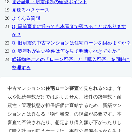
適合証明・耐震診断の確認ポイント
見送るべきケース
よくある質問
Q. 事前審査に通っても本審査で落ちることはあります
か？
Q. 旧耐震の中古マンションは住宅ローンを組めますか？
Q. 築年数が古い物件は何を見て判断すべきですか？
候補物件ごとの「ローン可否」と「購入可否」を同時に
整理する
中古マンションの
住宅ローン審査
で見られるのは、年
収や勤続年数だけではありません。物件の築年数・耐
震性・管理状態が担保評価に直結するため、新築マン
ションとは異なる「物件審査」の視点が必要です。本
審査で否決されたり、想定より借入額が下がったりし
て購入計画が狂うケースは、事前の準備不足から生ま