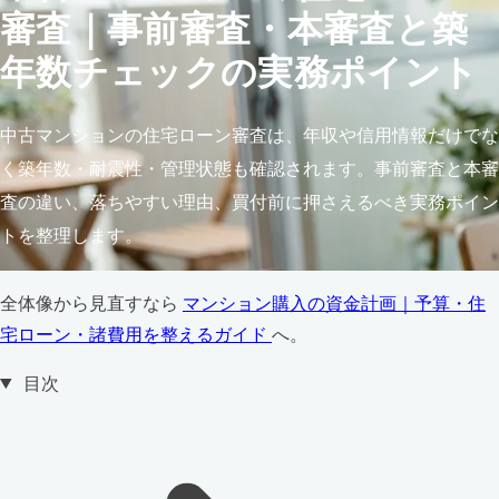
審査｜事前審査・本審査と築
年数チェックの実務ポイント
中古マンションの住宅ローン審査は、年収や信用情報だけでな
く築年数・耐震性・管理状態も確認されます。事前審査と本審
査の違い、落ちやすい理由、買付前に押さえるべき実務ポイン
トを整理します。
全体像から見直すなら
マンション購入の資金計画｜予算・住
宅ローン・諸費用を整えるガイド
へ。
目次