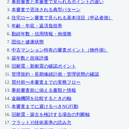
事前審査と本審査で見られるポイントの違い
本審査で否決される典型パターン
住宅ローン審査で見られる基本項目（申込者側）
年齢・年収・返済負担率
勤続年数・信用情報・他債務
団信と健康状態
中古マンション特有の審査ポイント（物件側）
築年数と担保評価
旧耐震・新耐震の確認ポイント
管理規約・長期修繕計画・管理状態の確認
買付前〜本審査までの実務フロー
事前審査前に揃える書類と情報
金融機関を比較するときの軸
本審査までに避けるべきNG行動
旧耐震・築古を検討する場合の判断軸
フラット35技術基準の読み方