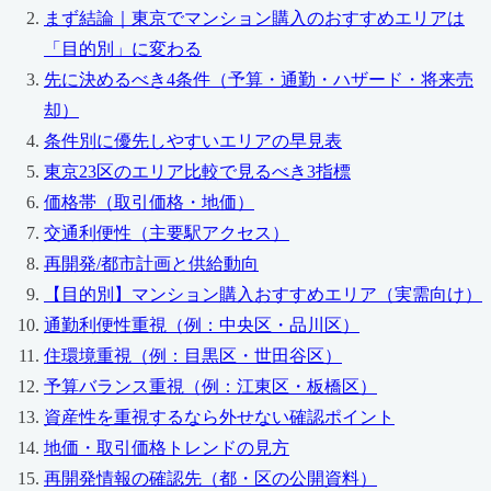
まず結論｜東京でマンション購入のおすすめエリアは
「目的別」に変わる
先に決めるべき4条件（予算・通勤・ハザード・将来売
却）
条件別に優先しやすいエリアの早見表
東京23区のエリア比較で見るべき3指標
価格帯（取引価格・地価）
交通利便性（主要駅アクセス）
再開発/都市計画と供給動向
【目的別】マンション購入おすすめエリア（実需向け）
通勤利便性重視（例：中央区・品川区）
住環境重視（例：目黒区・世田谷区）
予算バランス重視（例：江東区・板橋区）
資産性を重視するなら外せない確認ポイント
地価・取引価格トレンドの見方
再開発情報の確認先（都・区の公開資料）