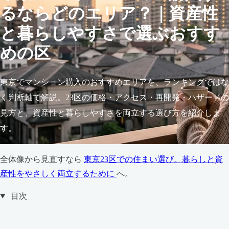
るならどのエリア？｜資産性
と暮らしやすさで選ぶおすす
めの区
東京でマンション購入のおすすめエリアを、ランキングではな
く判断軸で解説。23区の価格・アクセス・再開発・ハザードの
見方と、資産性と暮らしやすさを両立する選び方を紹介しま
す。
全体像から見直すなら
東京23区での住まい選び。暮らしと資
産性をやさしく両立するために
へ。
目次