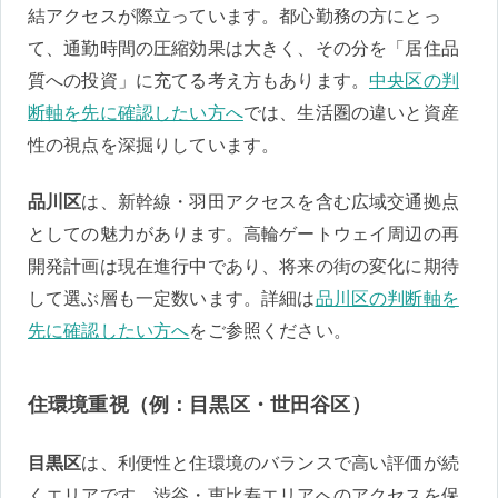
結アクセスが際立っています。都心勤務の方にとっ
て、通勤時間の圧縮効果は大きく、その分を「居住品
質への投資」に充てる考え方もあります。
中央区の判
断軸を先に確認したい方へ
では、生活圏の違いと資産
性の視点を深掘りしています。
品川区
は、新幹線・羽田アクセスを含む広域交通拠点
としての魅力があります。高輪ゲートウェイ周辺の再
開発計画は現在進行中であり、将来の街の変化に期待
して選ぶ層も一定数います。詳細は
品川区の判断軸を
先に確認したい方へ
をご参照ください。
住環境重視（例：目黒区・世田谷区）
目黒区
は、利便性と住環境のバランスで高い評価が続
くエリアです。渋谷・恵比寿エリアへのアクセスを保