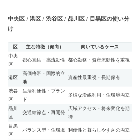
中央区 / 港区 / 渋谷区 / 品川区 / 目黒区の使い分
け
区
主な特徴（傾向）
向いているケース
中央
都心直結・高流動性
都心勤務・資産流動性を重視
区
高価格帯・国際的立
港区
資産性最重視・長期保有
地
渋谷
生活利便性・ブラン
多様な沿線利用・住環境両立
区
ド
品川
広域アクセス・将来変化を期
交通結節点・再開発
区
待
目黒
バランス型・住環境
利便性と暮らしやすさの両立
区