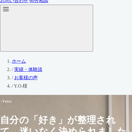
お問い合わせ
60分相談
ホーム
/
実績・体験談
/
お客様の声
/
Y.O.様
Voice
自分の「好き」が整理され
て、迷いなく決められました