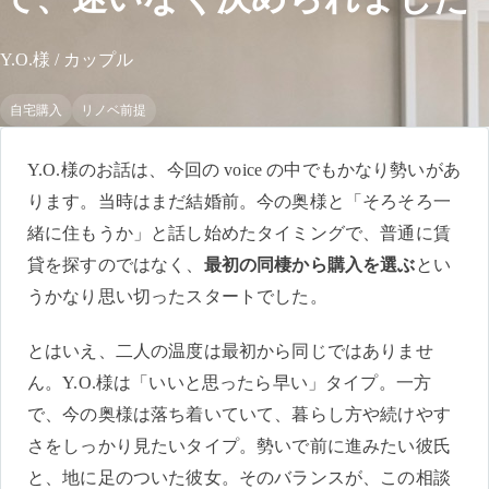
Y.O.様 / カップル
自宅購入
リノベ前提
Y.O.様のお話は、今回の voice の中でもかなり勢いがあ
ります。当時はまだ結婚前。今の奥様と「そろそろ一
緒に住もうか」と話し始めたタイミングで、普通に賃
貸を探すのではなく、
最初の同棲から購入を選ぶ
とい
うかなり思い切ったスタートでした。
とはいえ、二人の温度は最初から同じではありませ
ん。Y.O.様は「いいと思ったら早い」タイプ。一方
で、今の奥様は落ち着いていて、暮らし方や続けやす
さをしっかり見たいタイプ。勢いで前に進みたい彼氏
と、地に足のついた彼女。そのバランスが、この相談