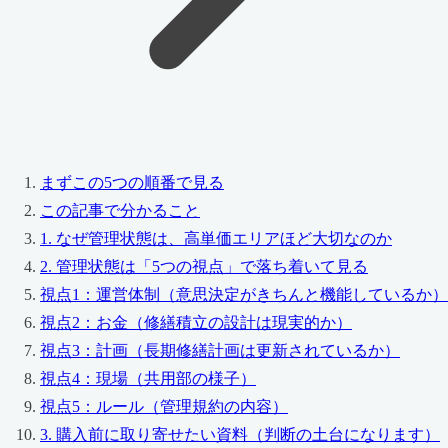
まずこの5つの順番で見る
この記事で分かること
1. なぜ管理状態は、高単価エリアほど大切なのか
2. 管理状態は「5つの視点」で落ち着いて見る
視点1：運営体制（意思決定がきちんと機能しているか）
視点2：お金（修繕積立の設計は現実的か）
視点3：計画（長期修繕計画は更新されているか）
視点4：現場（共用部の様子）
視点5：ルール（管理規約の内容）
3. 購入前に取り寄せたい資料（判断の土台になります）