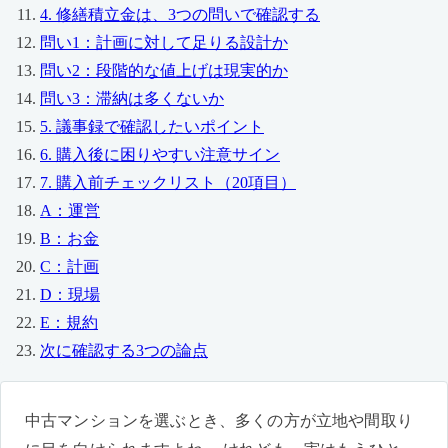
4. 修繕積立金は、3つの問いで確認する
問い1：計画に対して足りる設計か
問い2：段階的な値上げは現実的か
問い3：滞納は多くないか
5. 議事録で確認したいポイント
6. 購入後に困りやすい注意サイン
7. 購入前チェックリスト（20項目）
A：運営
B：お金
C：計画
D：現場
E：規約
次に確認する3つの論点
中古マンションを選ぶとき、多くの方が立地や間取り