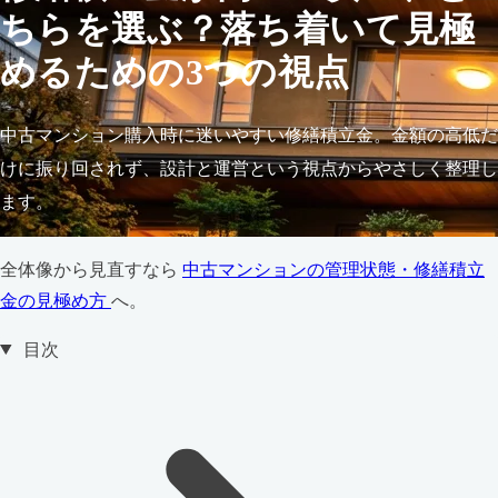
ちらを選ぶ？落ち着いて見極
めるための3つの視点
中古マンション購入時に迷いやすい修繕積立金。金額の高低だ
けに振り回されず、設計と運営という視点からやさしく整理し
ます。
全体像から見直すなら
中古マンションの管理状態・修繕積立
金の見極め方
へ。
目次